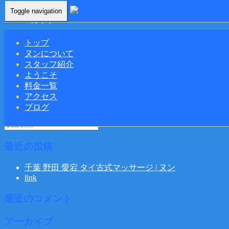
Toggle navigation
Home
-
カップ…
トップ
ヌンについて
スタッフ紹介
ようこそ
カップル割引キャンベーン お二人でご来店いただくと千葉
料金一覧
アクセス
野田 愛宕 タイ古式マッサージ | ヌン
ブログ
最近の投稿
千葉 野田 愛宕 タイ古式マッサージ | ヌン
link
最近のコメント
アーカイブ