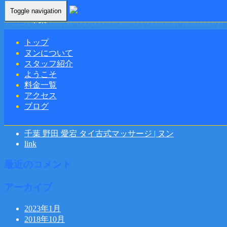
Toggle navigation
Home
-
千葉 …
トップ
ヌンについて
スタッフ紹介
千葉 野田 愛宕 タイ古式マッサージ | ヌン
ようこそ
料金一覧
アクセス
ブログ
最近の投稿
千葉 野田 愛宕 タイ古式マッサージ | ヌン
link
最近のコメント
アーカイブ
2023年1月
2018年10月