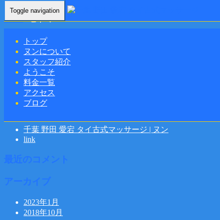
Toggle navigation
Home
-
ヒトミ…
トップ
ヌンについて
スタッフ紹介
ヒトミ(Hitomi)千葉 柏 タイ古式マッサージ | ヌン
ようこそ
料金一覧
アクセス
ブログ
最近の投稿
千葉 野田 愛宕 タイ古式マッサージ | ヌン
link
最近のコメント
アーカイブ
2023年1月
2018年10月