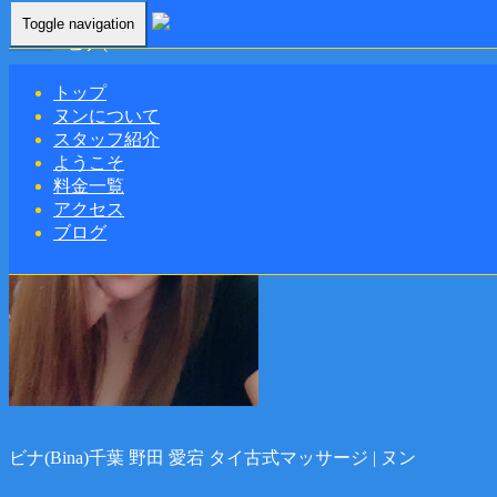
Toggle navigation
Home
-
ビナ(…
トップ
ヌンについて
スタッフ紹介
ようこそ
料金一覧
アクセス
ブログ
ビナ(Bina)千葉 野田 愛宕 タイ古式マッサージ | ヌン