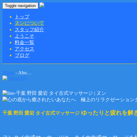
Toggle navigation
トップ
ヌンについて
スタッフ紹介
ようこそ
料金一覧
アクセス
ブログ
Home
-
Abo…
ゆったりと疲れを解
千葉 野田 愛宕 タイ古式マッサージ